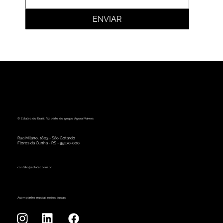
ENVIAR
© Eclatec do Brasil faz parte do grupo Agora Makers
Rua Milano, 1803 - São Gotardo
Flores da Cunha - RS - 95270-000
contato@eclatec.com.br
Acompanhe nossas redes sociais